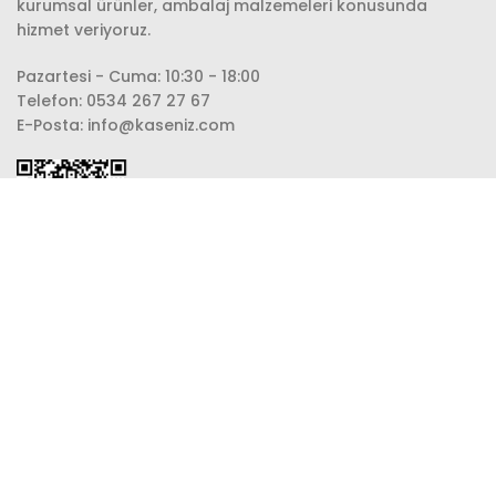
kurumsal ürünler, ambalaj malzemeleri konusunda
hizmet veriyoruz.
Pazartesi - Cuma: 10:30 - 18:00
Telefon: 0534 267 27 67
E-Posta: info@kaseniz.com
ŞARTLAR & KOŞULLAR
Mesafeli Satış Sözleşmesi
Ödeme, Teslimat ve İade
Gizlilik Politikası
Çerez Politikası