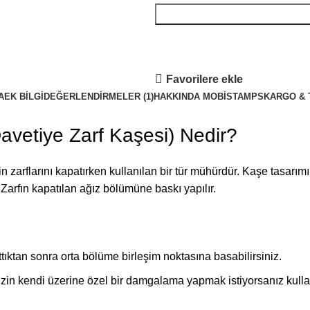
Favorilere ekle
A
EK BILGI
DEĞERLENDIRMELER (1)
HAKKINDA MOBISTAMPS
KARGO & 
avetiye Zarf Kaşesi) Nedir?
zarflarını kapatırken kullanılan bir tür mühürdür. Kaşe tasarımında
r. Zarfın kapatılan ağız bölümüne baskı yapılır.
tıktan sonra orta bölüme birleşim noktasına basabilirsiniz.
in kendi üzerine özel bir damgalama yapmak istiyorsanız kullana