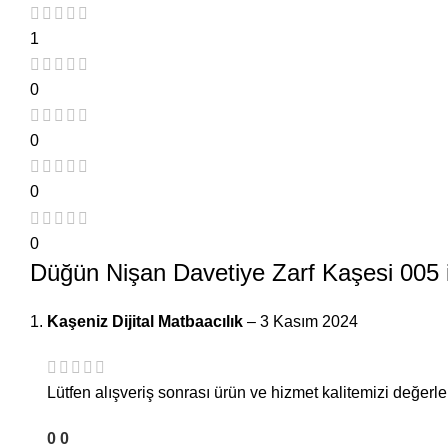
1
0
0
0
0
Düğün Nişan Davetiye Zarf Kaşesi 005
Kaşeniz Dijital Matbaacılık
–
3 Kasım 2024
Lütfen alışveriş sonrası ürün ve hizmet kalitemizi değerlen
0
0