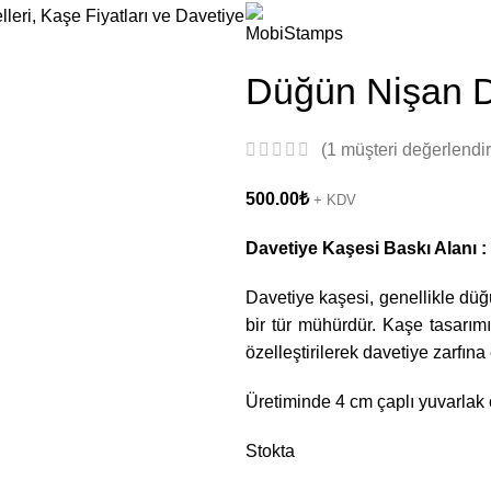
Düğün Nişan D
(
1
müşteri değerlendi
500.00
₺
+ KDV
Davetiye Kaşesi Baskı Alanı :
Davetiye kaşesi, genellikle düğü
bir tür mühürdür. Kaşe tasarımın
özelleştirilerek davetiye zarfına 
Üretiminde 4 cm çaplı yuvarlak 
Stokta