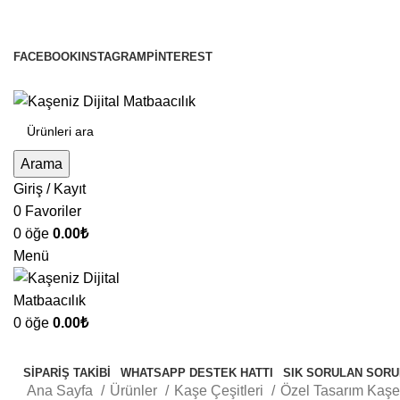
2000 TL üzeri Kargo Ücretsiz!
FACEBOOK
INSTAGRAM
PINTEREST
Arama
Giriş / Kayıt
0
Favoriler
0
öğe
0.00
₺
Menü
0
öğe
0.00
₺
Kategorilere Gözat
SIPARIŞ TAKIBI
WHATSAPP DESTEK HATTI
SIK SORULAN SORU
Ana Sayfa
Ürünler
Kaşe Çeşitleri
Özel Tasarım Kaşe