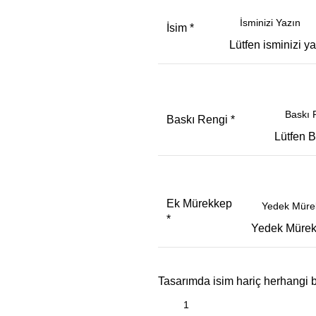
İsim
*
Lütfen isminizi ya
Baskı Rengi
*
Lütfen 
Ek Mürekkep
*
Yedek Mürek
Tasarımda isim hariç herhangi b