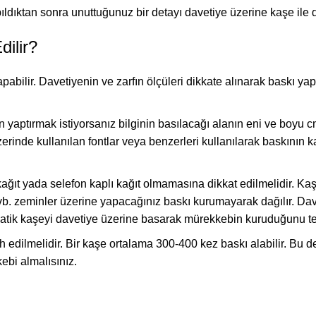
ldıktan sonra unuttuğunuz bir detayı davetiye üzerine kaşe ile 
dilir?
bilir. Davetiyenin ve zarfın ölçüleri dikkate alınarak baskı ya
n yaptırmak istiyorsanız bilginin basılacağı alanın eni ve boyu c
zerinde kullanılan fontlar veya benzerleri kullanılarak baskının
kağıt yada selefon kaplı kağıt olmamasına dikkat edilmelidir. K
yo vb. zeminler üzerine yapacağınız baskı kurumayarak dağılır. Dave
tik kaşeyi davetiye üzerine basarak mürekkebin kuruduğunu tes
h edilmelidir. Bir kaşe ortalama 300-400 kez baskı alabilir. Bu 
bi almalısınız.