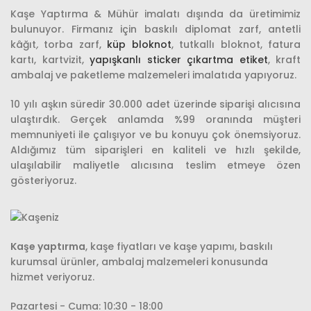
Kaşe Yaptırma & Mühür imalatı dışında da üretimimiz
bulunuyor. Firmanız için baskılı diplomat zarf, antetli
kâğıt
,
torba zarf,
küp bloknot
, tutkallı bloknot, fatura
kartı, kartvizit,
yapışkanlı sticker çıkartma etiket
, kraft
ambalaj ve paketleme malzemeleri imalatıda yapıyoruz.
10 yılı aşkın süredir 30.000 adet üzerinde siparişi alıcısına
ulaştırdık. Gerçek anlamda %99 oranında müşteri
memnuniyeti ile çalışıyor ve bu konuyu çok önemsiyoruz.
Aldığımız tüm siparişleri en kaliteli ve hızlı şekilde,
ulaşılabilir maliyetle alıcısına teslim etmeye özen
gösteriyoruz.
Kaşe yaptırma
, kaşe fiyatları ve kaşe yapımı, baskılı
kurumsal ürünler, ambalaj malzemeleri konusunda
hizmet veriyoruz.
Pazartesi - Cuma: 10:30 - 18:00