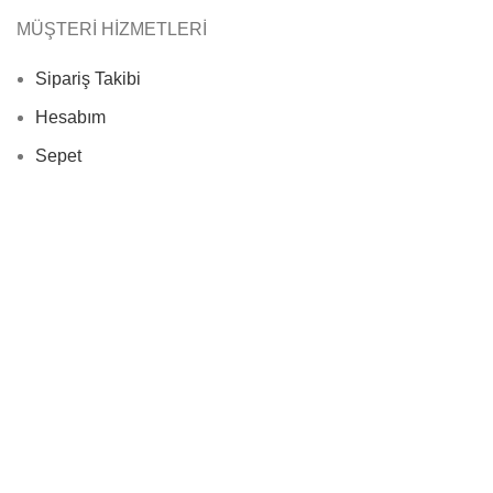
MÜŞTERİ HİZMETLERİ
Sipariş Takibi
Hesabım
Sepet
Ödeme
Sık Sorulan Sorular
Gizlilik Bildirimi
Veri sorumlusu sıfatıyla tarafımızca toplanan, saklanan ve
işlenen kişisel verileriniz için KVKK’nın Veri Sorumlusunun
Aydınlatma Yükümlülüğü başlıklı 10.maddesi uyarınca
faaliyette bulunmaktayız.