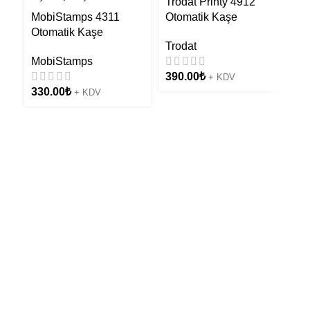
Trodat Printy 4912
MobiStamps 4311
Otomatik Kaşe
Otomatik Kaşe
Trodat
MobiStamps
390.00
₺
+ KDV
S
330.00
₺
+ KDV
K
S
3