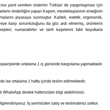
acına yanıt verirken sistemin Türkiye' de yaygınlaşması için
elişmelerin önderliğini yapan Kaşem, meslektaşlarının emeğinin
larını piyasaya sunmuştur. Kaliteli, estetik, ergonomik,
reye karşı sorumluluğunu da göz ardı etmemiş, ürünlerini
leri, numaratörler ve tarih kaşelerini faklı boyutlarla
li siparişlerde ortalama 1 iş gününde kargolama yapmaktadır.
e ise ortalama 1 hafta içinde teslim edilmektedir.
ı WhatsApp destek hattımızdan bilgi alabilirsiniz.
lgilendiriyoruz. İş yerimizden satış ve teslimatımız yoktur.