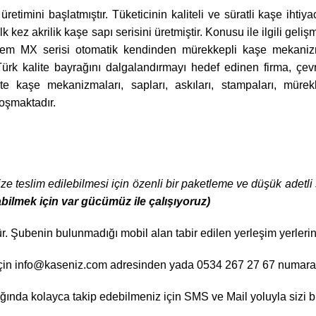
retimini başlatmıştır. Tüketicinin kaliteli ve süratli kaşe ihtiy
ilk kez akrilik kaşe sapı serisini üretmiştir. Konusu ile ilgili g
aşem MX serisi otomatik kendinden mürekkepli kaşe mekanizma
ürk kalite bayrağını dalgalandırmayı hedef edinen firma, çev
aşe mekanizmaları, sapları, askıları, stampaları, mürekkep
koşmaktadır.
size teslim edilebilmesi için özenli bir paketleme ve düşük adet
abilmek için var gücümüz ile çalışıyoruz)
. Şubenin bulunmadığı mobil alan tabir edilen yerleşim yerlerind
si için info@kaseniz.com adresinden yada 0534 267 27 67 numaral
tığında kolayca takip edebilmeniz için SMS ve Mail yoluyla sizi bi