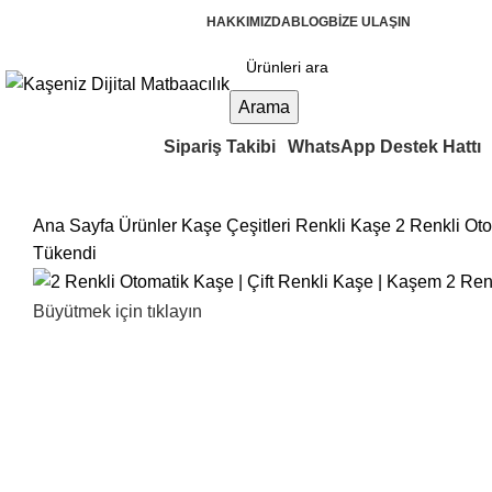
2000 TL üzeri Kargo Ücretsiz!
HAKKIMIZDA
BLOG
BİZE ULAŞIN
Arama
Kategorilere Gözat
Sipariş Takibi
WhatsApp Destek Hattı
Ana Sayfa
Ürünler
Kaşe Çeşitleri
Renkli Kaşe
2 Renkli Ot
Tükendi
Büyütmek için tıklayın