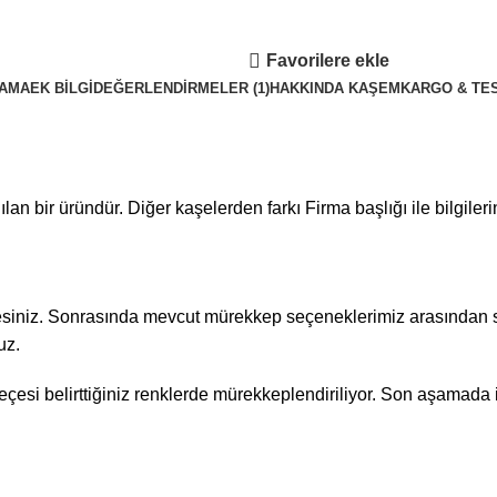
Favorilere ekle
LAMA
EK BILGI
DEĞERLENDIRMELER (1)
HAKKINDA KAŞEM
KARGO & TE
nılan bir üründür. Diğer kaşelerden farkı Firma başlığı ile bilgiler
ektesiniz. Sonrasında mevcut mürekkep seçeneklerimiz arasından
uz.
esi belirttiğiniz renklerde mürekkeplendiriliyor. Son aşamada is