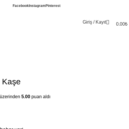
RAKİPSİZ KAŞE FİYATLARI
Facebook
Instagram
Pinterest
Giriş / Kayıt
0.00
₺
k Kaşe
 üzerinden
5.00
puan aldı