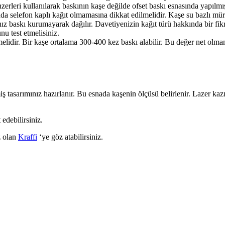
zerleri kullanılarak baskının kaşe değilde ofset baskı esnasında yapılm
da selefon kaplı kağıt olmamasına dikkat edilmelidir. Kaşe su bazlı mür
ınız baskı kurumayarak dağılır. Davetiyenizin kağıt türü hakkında bir fi
u test etmelisiniz.
elidir. Bir kaşe ortalama 300-400 kez baskı alabilir. Bu değer net olma
irilmiş tasarımınız hazırlanır. Bu esnada kaşenin ölçüsü belirlenir. Lazer
 edebilirsiniz.
z olan
Kraffi
‘ye göz atabilirsiniz.