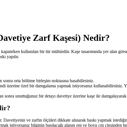
Davetiye Zarf Kaşesi) Nedir?
kapatırken kullanılan bir tür mühürdür. Kaşe tasarımında yer alan görsel ve
skı yapılır.
n sonra orta bölüme birleşim noktasına basabilirsiniz.
di üzerine özel bir damgalama yapmak istiyorsanız kullanabilirsiniz. Y
an sonra unuttuğunuz bir detayı davetiye üzerine kaşe ile damgalayarak 
lir?
 Davetiyenin ve zarfın ölçüleri dikkate alınarak baskı yapmak istediğin
rmak istiyorsanız bilginin basılacağı alanın eni ve boyu cm cinsinden bel