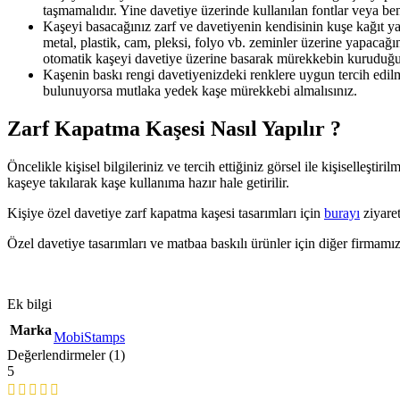
taşmamalıdır. Yine davetiye üzerinde kullanılan fontlar veya ben
Kaşeyi basacağınız zarf ve davetiyenin kendisinin kuşe kağıt ya
metal, plastik, cam, pleksi, folyo vb. zeminler üzerine yapacağ
otomatik kaşeyi davetiye üzerine basarak mürekkebin kuruduğun
Kaşenin baskı rengi davetiyenizdeki renklere uygun tercih edilm
bulunuyorsa mutlaka yedek kaşe mürekkebi almalısınız.
Zarf Kapatma Kaşesi Nasıl Yapılır ?
Öncelikle kişisel bilgileriniz ve tercih ettiğiniz görsel ile kişiselleşt
kaşeye takılarak kaşe kullanıma hazır hale getirilir.
Kişiye özel davetiye zarf kapatma kaşesi tasarımları için
burayı
ziyaret
Özel davetiye tasarımları ve matbaa baskılı ürünler için diğer firmamı
Ek bilgi
Marka
MobiStamps
Değerlendirmeler (1)
5