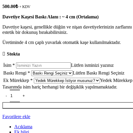
500.00
₺
+ KDV
Davetiye Kaşesi Baskı Alanı : ~ 4 cm (Ortalama)
Davetiye kaşesi, genellikle düğün ve nişan davetiyelerinizin zarflarını k
estetik bir dokunuş bırakabilirsiniz.
Üretiminde 4 cm çaplı yuvarlak otomatik kaşe kullanılmaktadır.
Stokta
İsim
*
Lütfen isminizi yazınız
Baskı Rengi
*
Lütfen Baskı Rengi Seçiniz
Ek Mürekkep
*
Yedek Mürekkep 
Tasarımda isim hariç herhangi bir değişiklik yapılmamaktadır.
Favorilere ekle
Açıklama
Ek bilgi