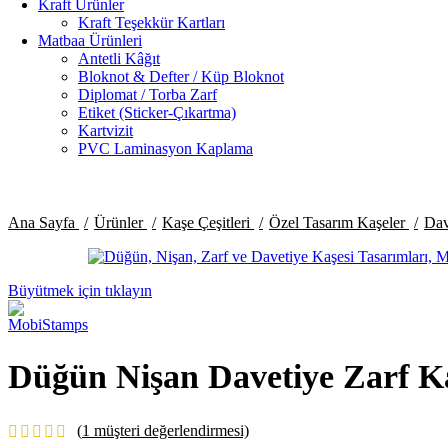
Kraft Ürünler
Kraft Teşekkür Kartları
Matbaa Ürünleri
Antetli Kâğıt
Bloknot & Defter / Küp Bloknot
Diplomat / Torba Zarf
Etiket (Sticker-Çıkartma)
Kartvizit
PVC Laminasyon Kaplama
Ana Sayfa
Ürünler
Kaşe Çeşitleri
Özel Tasarım Kaşeler
Dav
Büyütmek için tıklayın
Düğün Nişan Davetiye Zarf Ka
(
1
müşteri değerlendirmesi)