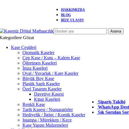
HAKKIMIZDA
2000 TL üzeri Kargo Ücretsiz!
BLOG
BİZE ULAŞIN
Arama
Kategorilere Gözat
Kaşe Çeşitleri
Otomatik Kaşeler
Cep Kaşe / Kutu – Kalem Kaşe
Öğretmen Kaşeleri
İmza Kaşeleri
Oval / Yuvarlak / Kare Kaşeler
Büyük Boy Kaşe
Plastik Saplı Kaşeler
Özel Tasarım Kaşeler
Davetiye Kaşesi
Kitap Kaşeleri
Sipariş Takibi
Renkli Kaşe
WhatsApp Deste
Tarih Kaşesi / Numaratörler
Sık Sorulan Sor
Hediyelik / İlginç / Komik Kaşeler
Istampa / Mürekkep / Keçe
Kaşe Yapım Malzemeleri