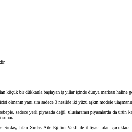
dir.
çılan küçük bir dükkanla başlayan iş yıllar içinde dünya markası haline g
icisi olmanın yanı sıra sadece 3 nesilde iki yüzü aşkın modele ulaşmanı
beple, sadece yerli piyasada değil, uluslararası piyasalarda da ürün kalite
i sunar.
te Sırdaş, Irfan Sırdaş Aile Eğitim Vakfı ile ihtiyacı olan çocuklara