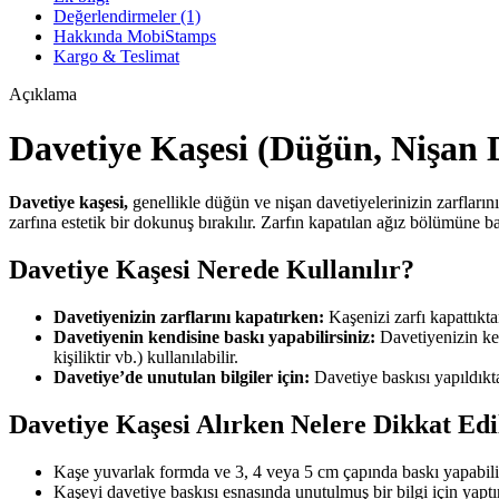
Değerlendirmeler (1)
Hakkında MobiStamps
Kargo & Teslimat
Açıklama
Davetiye Kaşesi (Düğün, Nişan 
Davetiye kaşesi,
genellikle düğün ve nişan davetiyelerinizin zarflarını 
zarfına estetik bir dokunuş bırakılır. Zarfın kapatılan ağız bölümüne ba
Davetiye Kaşesi Nerede Kullanılır?
Davetiyenizin zarflarını kapatırken:
Kaşenizi zarfı kapattıkta
Davetiyenin kendisine baskı yapabilirsiniz:
Davetiyenizin ken
kişiliktir vb.) kullanılabilir.
Davetiye’de unutulan bilgiler için:
Davetiye baskısı yapıldıkt
Davetiye Kaşesi Alırken Nelere Dikkat Edi
Kaşe yuvarlak formda ve 3, 4 veya 5 cm çapında baskı yapabilir.
Kaşeyi davetiye baskısı esnasında unutulmuş bir bilgi için yaptı