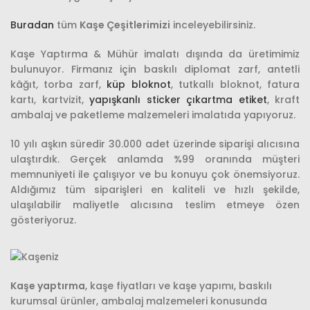
Buradan
tüm
Kaşe Çeşitlerimizi
inceleyebilirsiniz.
Kaşe Yaptırma & Mühür imalatı dışında da üretimimiz
bulunuyor. Firmanız için baskılı diplomat zarf, antetli
kâğıt
,
torba zarf,
küp bloknot
, tutkallı bloknot, fatura
kartı, kartvizit,
yapışkanlı sticker çıkartma etiket
, kraft
ambalaj ve paketleme malzemeleri imalatıda yapıyoruz.
10 yılı aşkın süredir 30.000 adet üzerinde siparişi alıcısına
ulaştırdık. Gerçek anlamda %99 oranında müşteri
memnuniyeti ile çalışıyor ve bu konuyu çok önemsiyoruz.
Aldığımız tüm siparişleri en kaliteli ve hızlı şekilde,
ulaşılabilir maliyetle alıcısına teslim etmeye özen
gösteriyoruz.
Kaşe yaptırma
, kaşe fiyatları ve kaşe yapımı, baskılı
kurumsal ürünler, ambalaj malzemeleri konusunda