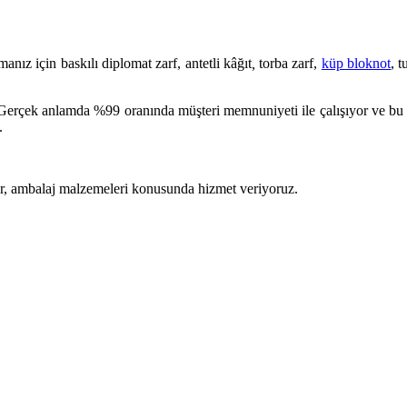
ız için baskılı diplomat zarf, antetli kâğıt
,
torba zarf,
küp bloknot
, t
ık. Gerçek anlamda %99 oranında müşteri memnuniyeti ile çalışıyor ve bu
.
ler, ambalaj malzemeleri konusunda hizmet veriyoruz.