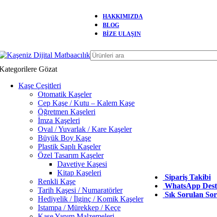
HAKKIMIZDA
2000 TL üzeri Kargo Ücretsiz!
BLOG
BİZE ULAŞIN
Kategorilere Gözat
Kaşe Çeşitleri
Otomatik Kaşeler
Cep Kaşe / Kutu – Kalem Kaşe
Öğretmen Kaşeleri
İmza Kaşeleri
Oval / Yuvarlak / Kare Kaşeler
Büyük Boy Kaşe
Plastik Saplı Kaşeler
Özel Tasarım Kaşeler
Davetiye Kaşesi
Kitap Kaşeleri
Sipariş Takibi
Renkli Kaşe
WhatsApp Deste
Tarih Kaşesi / Numaratörler
Sık Sorulan Sor
Hediyelik / İlginç / Komik Kaşeler
Istampa / Mürekkep / Keçe
Kaşe Yapım Malzemeleri