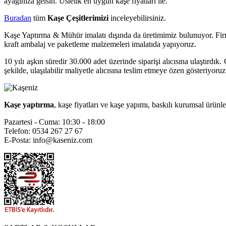
ayağınıza gelsin. Üstelik en uygun kaşe fiyatları ile.
Buradan
tüm
Kaşe Çeşitlerimizi
inceleyebilirsiniz.
Kaşe Yaptırma & Mühür imalatı dışında da üretimimiz bulunuyor. Firman
kraft ambalaj ve paketleme malzemeleri imalatıda yapıyoruz.
10 yılı aşkın süredir 30.000 adet üzerinde siparişi alıcısına ulaştırd
şekilde, ulaşılabilir maliyetle alıcısına teslim etmeye özen gösteriyoruz
Kaşe yaptırma
, kaşe fiyatları ve kaşe yapımı, baskılı kurumsal ürün
Pazartesi - Cuma: 10:30 - 18:00
Telefon: 0534 267 27 67
E-Posta: info@kaseniz.com