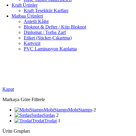
Kraft Ürünler
Kraft Teşekkür Kartları
Matbaa Ürünleri
Antetli Kâğıt
Bloknot & Defter / Küp Bloknot
Diplomat / Torba Zarf
Etiket (Sticker-Çıkartma)
Kartvizit
PVC Laminasyon Kaplama
Kapat
Markaya Göre Filtrele
MobiStamps
MobiStamps
2
Sırdaş
Sırdaş
2
Trodat
Trodat
1
Ürün Grupları