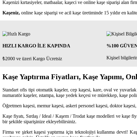
Kaşenizi kırtasiyeler, matbaalar, kaşeci ve online kaşe siparişi alan fir
Kaşeniz,
online kaşe siparişi ve acil kaşe üretiminde 15 yıldır en kali
HIZLI KARGO İLE KAPINDA
%100 GÜVEN
Kişisel bilgiler
₺2000 ve üzeri Kargo Ücretsiz
Kaşe Yaptırma Fiyatları, Kaşe Yapımı, Onl
Standart ofis tipi otomatik kaşeler, cep kaşesi, kare, oval ve yuvarlak
numaratör kaşeler, ıstampa, kaşe yedek keçesi ve mürekkep, kaşe polime
Öğretmen kaşesi, memur kaşesi, askeri personel kaşesi, doktor kaşesi,
Kaşe fiyatı, Sırdaş / Ideal / Kaşem / Trodat kaşe modelleri ve kaşe f
bir şekilde siparişinize ekleyebilirsiniz.
Firma ve şirket kaşesi yaptırma için teknolojiyi kullanma devri! Ka