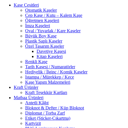
Kaşe Çeşitleri
Otomatik Kaşeler
Cep Kaşe / Kutu – Kalem Kaşe
Öğretmen Kaşeleri
İmza Kaşeleri
Oval / Yuvarlak / Kare Kaşeler
Büyük Boy Kaşe
Plastik Saplı Kaşeler
Özel Tasarım Kaşeler
Davetiye Kaşesi
Kitap Kaşeleri
Renkli Kaşe
Tarih Kaşesi / Numaratörler
Hediyelik / İlginç / Komik Kaşeler
Istampa / Mürekkep / Keçe
Kaşe Yapım Malzemeleri
Kraft Ürünler
Kraft Teşekkür Kartları
Matbaa Ürünleri
Antetli Kâğıt
Bloknot & Defter / Küp Bloknot
Diplomat / Torba Zarf
Etiket (Sticker-Çıkartma)
Kartvizit