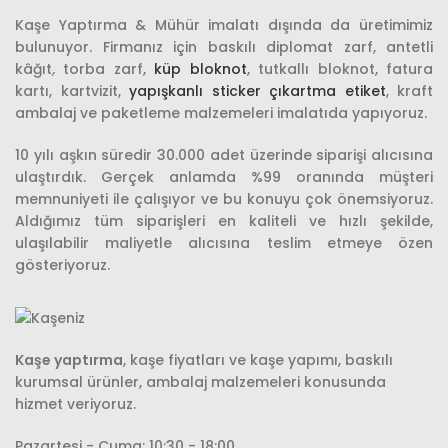
Kaşe Yaptırma & Mühür imalatı dışında da üretimimiz
bulunuyor. Firmanız için baskılı diplomat zarf, antetli
kâğıt
,
torba zarf,
küp bloknot
, tutkallı bloknot, fatura
kartı, kartvizit,
yapışkanlı sticker çıkartma etiket
, kraft
ambalaj ve paketleme malzemeleri imalatıda yapıyoruz.
10 yılı aşkın süredir 30.000 adet üzerinde siparişi alıcısına
ulaştırdık. Gerçek anlamda %99 oranında müşteri
memnuniyeti ile çalışıyor ve bu konuyu çok önemsiyoruz.
Aldığımız tüm siparişleri en kaliteli ve hızlı şekilde,
ulaşılabilir maliyetle alıcısına teslim etmeye özen
gösteriyoruz.
Kaşe yaptırma
, kaşe fiyatları ve kaşe yapımı, baskılı
kurumsal ürünler, ambalaj malzemeleri konusunda
hizmet veriyoruz.
Pazartesi - Cuma: 10:30 - 18:00