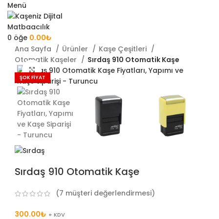
Menü
0
öğe
0.00
₺
Ana Sayfa
Ürünler
Kaşe Çeşitleri
Otomatik Kaşeler
Sırdaş 910 Otomatik Kaşe
Büyütmek için tıklayın
ŞOK FİYAT
Sırdaş 910 Otomatik Kaşe
(
7
müşteri değerlendirmesi)
300.00
₺
+ KDV