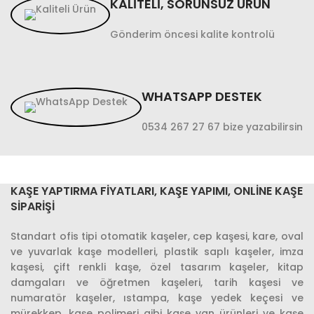
KALİTELİ, SORUNSUZ ÜRÜN
Gönderim öncesi kalite kontrolü
WHATSAPP DESTEK
0534 267 27 67 bize yazabilirsin
KAŞE YAPTIRMA FIYATLARI, KAŞE YAPIMI, ONLINE KAŞE
SIPARIŞI
Standart ofis tipi otomatik kaşeler, cep kaşesi, kare, oval
ve yuvarlak kaşe modelleri, plastik saplı kaşeler, imza
kaşesi, çift renkli kaşe, özel tasarım kaşeler, kitap
damgaları ve öğretmen kaşeleri, tarih kaşesi ve
numaratör kaşeler, ıstampa, kaşe yedek keçesi ve
mürekkep, kaşe polimeri gibi kaşe yan ürünleri ve kaşe