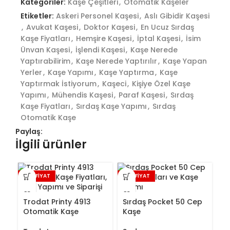
Kategoriler:
Kaşe Çeşitleri
,
Otomatik Kaşeler
Etiketler:
Askeri Personel Kaşesi
,
Aslı Gibidir Kaşesi
,
Avukat Kaşesi
,
Doktor Kaşesi
,
En Ucuz Sırdaş
Kaşe Fiyatları
,
Hemşire Kaşesi
,
İptal Kaşesi
,
İsim
Ünvan Kaşesi
,
İşlendi Kaşesi
,
Kaşe Nerede
Yaptırabilirim
,
Kaşe Nerede Yaptırılır
,
Kaşe Yapan
Yerler
,
Kaşe Yapımı
,
Kaşe Yaptırma
,
Kaşe
Yaptırmak İstiyorum
,
Kaşeci
,
Kişiye Özel Kaşe
Yapımı
,
Mühendis Kaşesi
,
Paraf Kaşesi
,
Sırdaş
Kaşe Fiyatları
,
Sırdaş Kaşe Yapımı
,
Sırdaş
Otomatik Kaşe
Paylaş:
İlgili ürünler
ŞOK FİYAT
ŞOK FİYAT
ŞO
Trodat Printy 4913
Sırdaş Pocket 50 Cep
Otomatik Kaşe
Kaşe