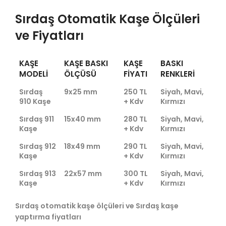
Sırdaş Otomatik Kaşe Ölçüleri
ve Fiyatları
KAŞE
KAŞE BASKI
KAŞE
BASKI
MODELI
ÖLÇÜSÜ
FIYATI
RENKLERI
Sırdaş
9x25 mm
250 TL
Siyah, Mavi,
910 Kaşe
+ Kdv
Kırmızı
Sırdaş 911
15x40 mm
280 TL
Siyah, Mavi,
Kaşe
+ Kdv
Kırmızı
Sırdaş 912
18x49 mm
290 TL
Siyah, Mavi,
Kaşe
+ Kdv
Kırmızı
Sırdaş 913
22x57 mm
300 TL
Siyah, Mavi,
Kaşe
+ Kdv
Kırmızı
Sırdaş otomatik kaşe ölçüleri ve Sırdaş kaşe
yaptırma fiyatları