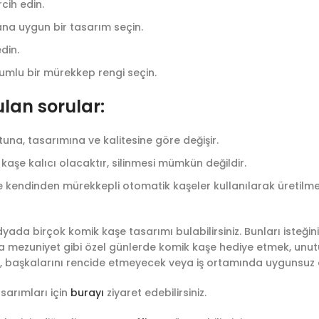
rcih edin.
ana uygun bir tasarım seçin.
edin.
umlu bir mürekkep rengi seçin.
ulan sorular:
tuna, tasarımına ve kalitesine göre değişir.
aşe kalıcı olacaktır, silinmesi mümkün değildir.
kendinden mürekkepli otomatik kaşeler kullanılarak üretilmekt
a birçok komik kaşe tasarımı bulabilirsiniz. Bunları isteğinize 
ya mezuniyet gibi özel günlerde komik kaşe hediye etmek, unutul
rken, başkalarını rencide etmeyecek veya iş ortamında uygunsu
sarımları için
burayı
ziyaret edebilirsiniz.