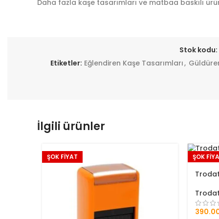
Daha fazla kaşe tasarımları ve matbaa baskılı ürün
Stok kodu:
Etiketler:
Eğlendiren Kaşe Tasarımları
,
Güldüre
İlgili ürünler
ŞOK FİYAT
ŞOK FİY
Trodat
Troda
390.0