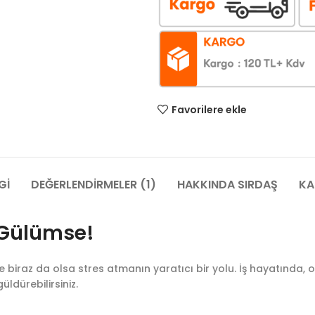
Favorilere ekle
GI
DEĞERLENDIRMELER (1)
HAKKINDA SIRDAŞ
KA
 Gülümse!
raz da olsa stres atmanın yaratıcı bir yolu. İş hayatında, ok
ldürebilirsiniz.