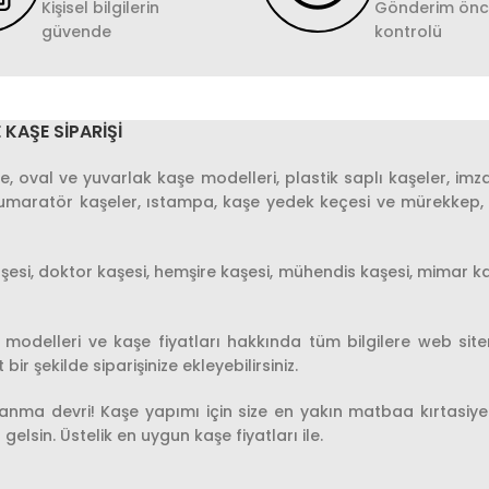
Kişisel bilgilerin
Gönderim önce
güvende
kontrolü
 KAŞE SIPARIŞI
e, oval ve yuvarlak kaşe modelleri, plastik saplı kaşeler, imza 
umaratör kaşeler, ıstampa, kaşe yedek keçesi ve mürekkep, ka
esi, doktor kaşesi, hemşire kaşesi, mühendis kaşesi, mimar ka
 modelleri ve kaşe fiyatları hakkında tüm bilgilere web sitem
 şekilde siparişinize ekleyebilirsiniz.
kullanma devri! Kaşe yapımı için size en yakın matbaa kırtasi
gelsin. Üstelik en uygun kaşe fiyatları ile.