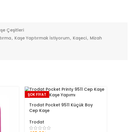
şe Çeşitleri
tırma
,
Kaşe Yaptırmak İstiyorum
,
Kaşeci
,
Mizah
ŞOK FİYAT
ŞOK FİYA
Trodat Pocket 9511 Küçük Boy
Cep Kaşe
Trodat