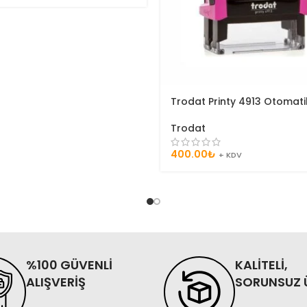
Trodat Printy 4913 Otomati
Trodat
400.00
₺
+ KDV
%100 GÜVENLİ
KALİTELİ,
ALIŞVERİŞ
SORUNSUZ 