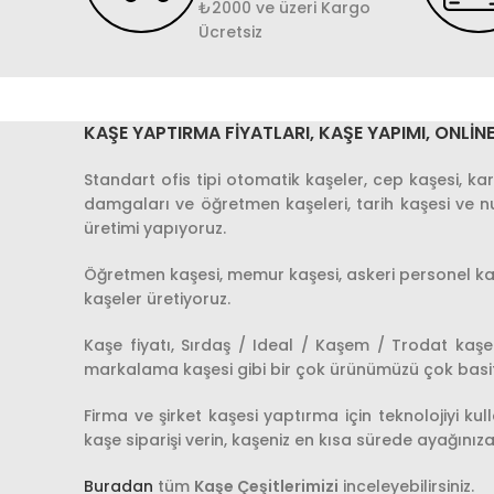
₺2000 ve üzeri Kargo
Ücretsiz
KAŞE YAPTIRMA FIYATLARI, KAŞE YAPIMI, ONLINE
Standart ofis tipi otomatik kaşeler, cep kaşesi, kar
damgaları ve öğretmen kaşeleri, tarih kaşesi ve n
üretimi yapıyoruz.
Öğretmen kaşesi, memur kaşesi, askeri personel kaş
kaşeler üretiyoruz.
Kaşe fiyatı, Sırdaş / Ideal / Kaşem / Trodat kaşe
markalama kaşesi gibi bir çok ürünümüzü çok basit bir
Firma ve şirket kaşesi yaptırma için teknolojiyi 
kaşe siparişi verin, kaşeniz en kısa sürede ayağınıza 
Buradan
tüm
Kaşe Çeşitlerimizi
inceleyebilirsiniz.