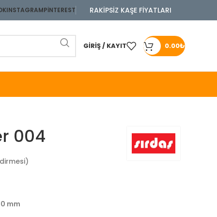
RAKİPSİZ KAŞE FİYATLARI
OK
INSTAGRAM
PINTEREST
GIRIŞ / KAYIT
0.00
₺
er 004
dirmesi)
×40 mm