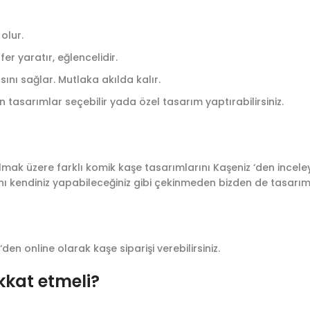
olur.
r yaratır, eğlencelidir.
ını sağlar. Mutlaka akılda kalır.
 tasarımlar seçebilir yada özel tasarım yaptırabilirsiniz.
nılmak üzere farklı komik kaşe tasarımlarını Kaşeniz ‘den inceley
nı kendiniz yapabileceğiniz gibi çekinmeden bizden de tasarım d
‘den online olarak kaşe siparişi verebilirsiniz.
kkat etmeli?