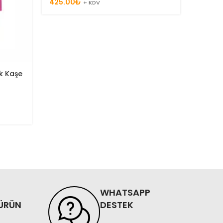
425.00
₺
+ KDV
k Kaşe
Trodat
Kaşe
Trodat
450.0
WHATSAPP
ÜRÜN
DESTEK