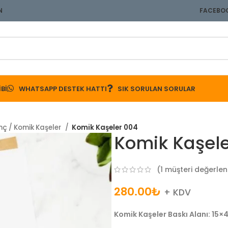
N
FACEBO
BI
WHATSAPP DESTEK HATTI
SIK SORULAN SORULAR
inç / Komik Kaşeler
Komik Kaşeler 004
Komik Kaşel
(
1
müşteri değerlen
280.00
₺
+ KDV
Komik Kaşeler Baskı Alanı: 15