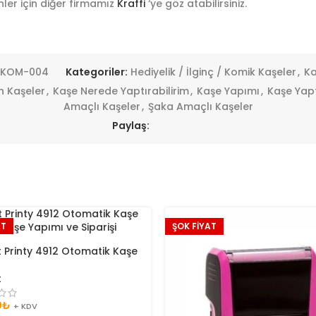
ler için diğer firmamız
Kraffi
‘ye göz atabilirsiniz.
KOM-004
Kategoriler:
Hediyelik / İlginç / Komik Kaşeler
,
Ka
n Kaşeler
,
Kaşe Nerede Yaptırabilirim
,
Kaşe Yapımı
,
Kaşe Yap
Amaçlı Kaşeler
,
Şaka Amaçlı Kaşeler
Paylaş:
AT
ŞOK FİYAT
 Printy 4912 Otomatik Kaşe
t
0
₺
+ KDV