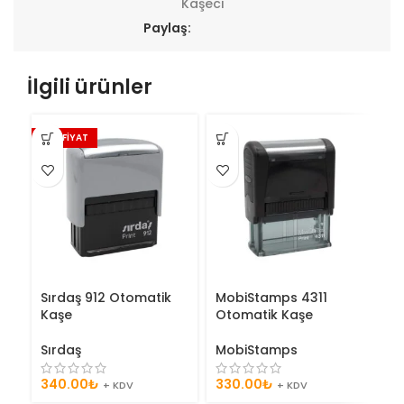
Kaşeci
Paylaş:
İlgili ürünler
ŞOK FİYAT
ŞO
Sırdaş 912 Otomatik
MobiStamps 4311
Tr
Kaşe
Otomatik Kaşe
O
Sırdaş
MobiStamps
T
340.00
₺
330.00
₺
3
+ KDV
+ KDV