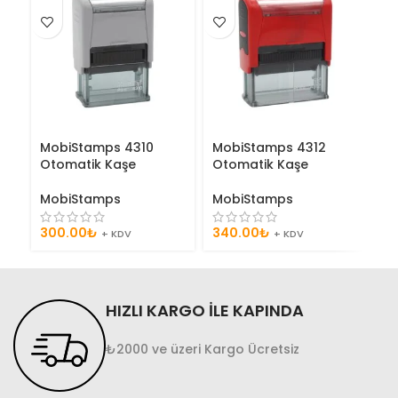
MobiStamps 4310
MobiStamps 4312
Tr
Otomatik Kaşe
Otomatik Kaşe
O
MobiStamps
MobiStamps
T
300.00
₺
340.00
₺
3
+ KDV
+ KDV
HIZLI KARGO İLE KAPINDA
₺2000 ve üzeri Kargo Ücretsiz