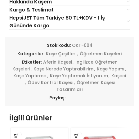
Hakkında Kaşem
Kargo & Teslimat
HepsiJET Tüm Türkiye 80 TL+KDV - 1 İş
Gününde Kargo
Stok kodu:
OKT-004
Kategoriler:
Kaşe Çeşitleri
,
Öğretmen Kaşeleri
Etiketler:
Aferin Kaşesi
,
İngilizce Öğretmen
Kaşeleri
,
Kaşe Nerede Yaptırabilirim
,
Kaşe Yapımı
,
Kaşe Yaptırma
,
Kaşe Yaptırmak İstiyorum
,
Kaşeci
,
Ödev Kontrol Kaşesi
,
Öğretmen Kaşesi
Tasarımları
Paylaş:
İlgili ürünler
ŞO