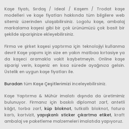
Kaşe fiyatı, Sırdaş / Ideal / Kaşem / Trodat kaşe
modelleri ve kaşe fiyatları hakkında tüm bilgilere web
sitemiz üzerinden ulaşabilirsiniz. Logolu kaşe, ambalaj
markalama kaşesi gibi bir çok ürünümüzü çok basit bir
şekilde siparişinize ekleyebilirsiniz.
Firma ve şirket kaşesi yaptırma için teknolojiyi kullanma
devri! Kaşe yapımı için size en yakın matbaa kırtasiye ya
da kaşeci aramakla vakit kaybetmeyin. Online kaşe
siparişi verin, kaşeniz en kısa sürede ayağınıza gelsin.
Üstelik en uygun kaşe fiyatları ile.
Buradan
tüm
Kaşe Çeşitlerimizi
inceleyebilirsiniz.
Kaşe Yaptırma & Mühür imalatı dışında da üretimimiz
bulunuyor. Firmanız için baskılı diplomat zarf, antetli
kâğıt
,
torba zarf,
küp bloknot
, tutkallı bloknot, fatura
kartı, kartvizit,
yapışkanlı sticker çıkartma etiket
, kraft
ambalaj ve paketleme malzemeleri imalatıda yapıyoruz.