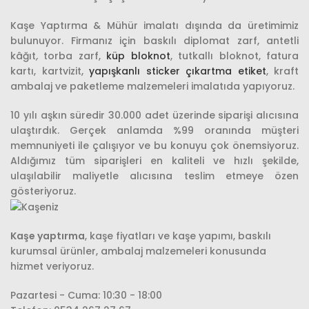
Kaşe Yaptırma & Mühür imalatı dışında da üretimimiz
bulunuyor. Firmanız için baskılı diplomat zarf, antetli
kâğıt
,
torba zarf,
küp bloknot
, tutkallı bloknot, fatura
kartı, kartvizit,
yapışkanlı sticker çıkartma etiket
, kraft
ambalaj ve paketleme malzemeleri imalatıda yapıyoruz.
10 yılı aşkın süredir 30.000 adet üzerinde siparişi alıcısına
ulaştırdık. Gerçek anlamda %99 oranında müşteri
memnuniyeti ile çalışıyor ve bu konuyu çok önemsiyoruz.
Aldığımız tüm siparişleri en kaliteli ve hızlı şekilde,
ulaşılabilir maliyetle alıcısına teslim etmeye özen
gösteriyoruz.
Kaşe yaptırma
, kaşe fiyatları ve kaşe yapımı, baskılı
kurumsal ürünler, ambalaj malzemeleri konusunda
hizmet veriyoruz.
Pazartesi - Cuma: 10:30 - 18:00