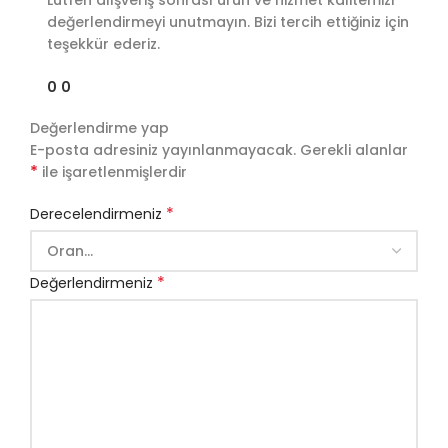
Lütfen alışveriş sonrası ürün ve hizmet kalitemizi
değerlendirmeyi unutmayın. Bizi tercih ettiğiniz için
teşekkür ederiz.
0
0
Değerlendirme yap
E-posta adresiniz yayınlanmayacak.
Gerekli alanlar
*
ile işaretlenmişlerdir
*
Derecelendirmeniz
*
Değerlendirmeniz