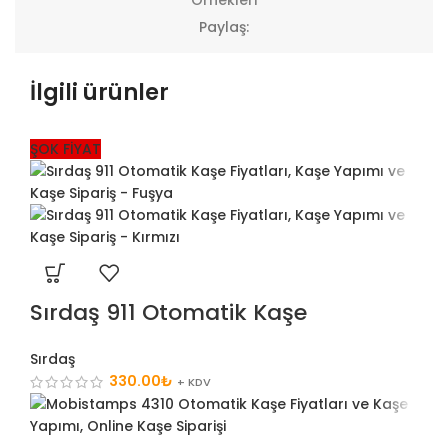
Örnekleri
Paylaş:
İlgili ürünler
ŞOK FİYAT
Sırdaş 911 Otomatik Kaşe
Sırdaş
330.00
₺
+ KDV